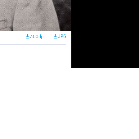
300dpi
JPG