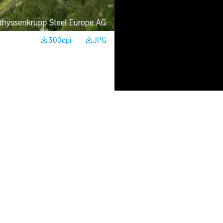
300dpi
JPG