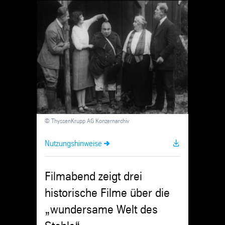
Skip
Navigation
© ThyssenKrupp AG Konzernarchiv
Nutzungshinweise
Filmabend zeigt drei
historische Filme über die
„wundersame Welt des