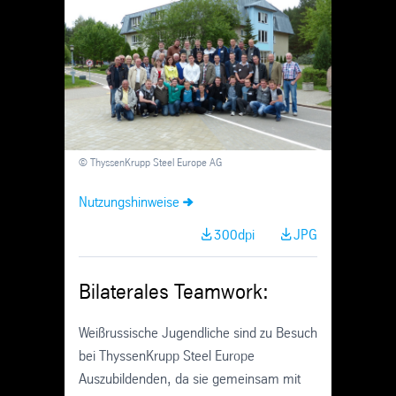
Skip
Navigation
© ThyssenKrupp Steel Europe AG
Nutzungshinweise
300dpi
JPG
Bilaterales Teamwork:
Weißrussische Jugendliche sind zu Besuch
bei ThyssenKrupp Steel Europe
Auszubildenden, da sie gemeinsam mit