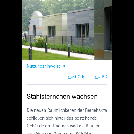
Skip
Navigation
Nutzungshinweise
300dpi
JPG
Stahlsternchen wachsen
Die neuen Räumlichkeiten der Betriebskita
schließen sich hinter das bestehende
Gebäude an. Dadurch wird die Kita um
zwei Gruppenräume und 37 Plätze