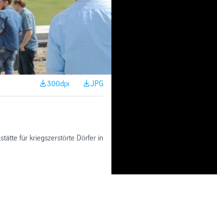
300dpi
JPG
tte für kriegszerstörte Dörfer in