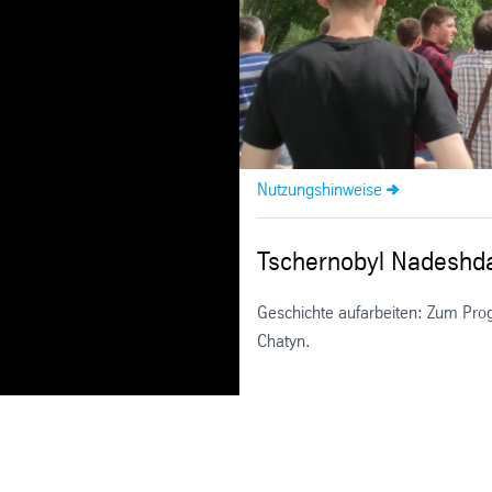
Nutzungshinweise
Tschernobyl Nadeshd
Geschichte aufarbeiten: Zum Prog
Chatyn.