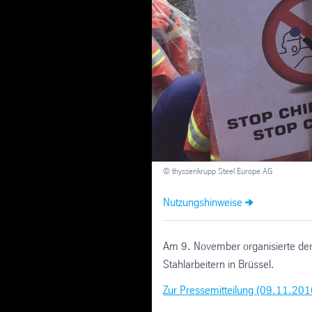
© thyssenkrupp Steel Europe AG
Nutzungshinweise
Am 9. November organisierte der
Stahlarbeitern in Brüssel.
Zur Pressemitteilung (09.11.201