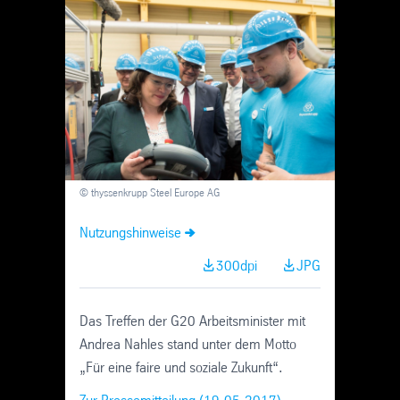
Skip
Navigation
© thyssenkrupp Steel Europe AG
Nutzungshinweise
300dpi
JPG
Das Treffen der G20 Arbeitsminister mit
Andrea Nahles stand unter dem Motto
„Für eine faire und soziale Zukunft“.