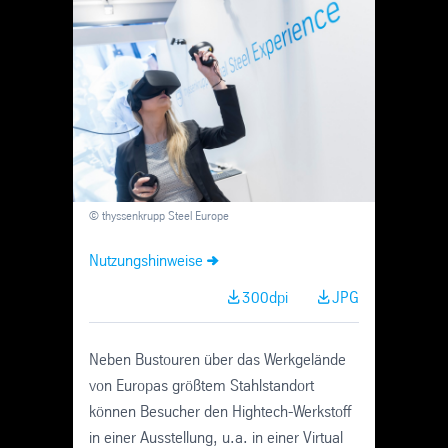
Skip
Navigation
© thyssenkrupp Steel Europe
Nutzungshinweise
300dpi
JPG
Neben Bustouren über das Werkgelände
von Europas größtem Stahlstandort
können Besucher den Hightech-Werkstoff
in einer Ausstellung, u.a. in einer Virtual