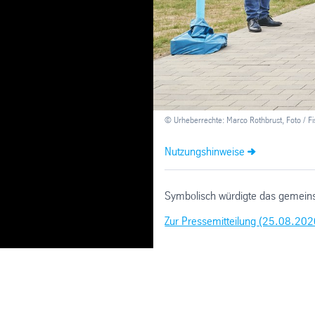
© Urheberrechte: Marco Rothbrust, Foto / F
Nutzungshinweise
Symbolisch würdigte das gemein
Zur Pressemitteilung (25.08.202