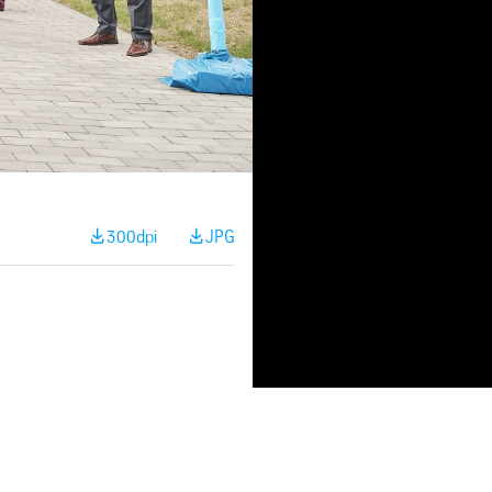
300dpi
JPG