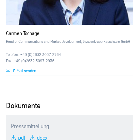
Carmen Tschage
Head of Communications and Market Development, thyssenkrupp Rasselstein GmbH
Telefon: +49 (0)2632 3097-2764
Fax: +49 (0)2632 3097-2936
E-Mail senden
Dokumente
Pressemitteilung
pdf
docx