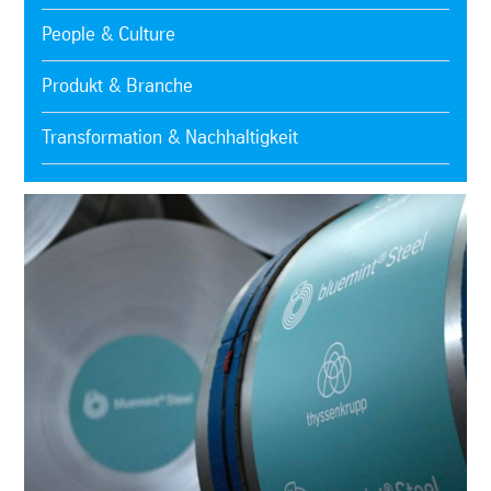
People & Culture
Produkt & Branche
Transformation & Nachhaltigkeit