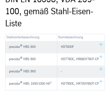
100, gemäß Stahl-Eisen-
Liste
Stahlsorten­bezeichnung
Norm­bezeichnung
®
precidur
HBS 600
HDT600F
®
precidur
HBS 800
HDT760C, HR660Y760T-CP
®
precidur
HBS 900
-
®
1
precidur
HBS 1000/1000 HE
HDT950C, HR700Y950T-CP