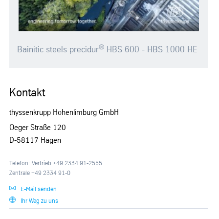
®
Bainitic steels precidur
HBS 600 - HBS 1000 HE
Kontakt
thyssenkrupp Hohenlimburg GmbH
Oeger Straße 120
D-58117 Hagen
Telefon: Vertrieb +49 2334 91-2555
Zentrale +49 2334 91-0
E-Mail senden
Ihr Weg zu uns