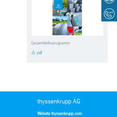
Gesamtlieferprogramm
pdf
thyssenkrupp AG
Website thyssenkrupp.com