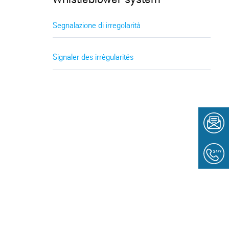
Whistleblower system
Segnalazione di irregolarità
Signaler des irrègularités