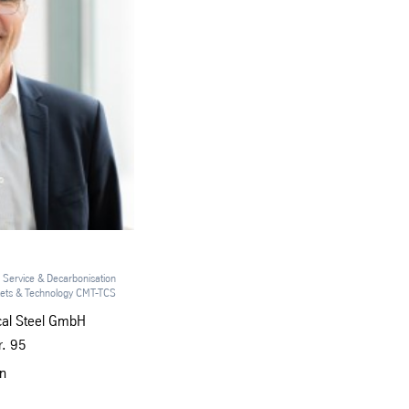
 Service & Decarbonisation
kets & Technology CMT-TCS
ical Steel GmbH
r. 95
n