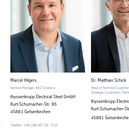
Marcel Hilgers
Dr. Matthias Schick
General Manager, tkES Solutions
Head of Technical Customer
Strategies Customers, Mar
thyssenkrupp Electrical Steel GmbH
thyssenkrupp Electr
Kurt-Schumacher-Str. 95
Kurt-Schumacher-St
45881 Gelsenkirchen
45881 Gelsenkirche
Telefon: +49 209 407 50 - 510