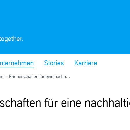
together.
nternehmen
Stories
Karriere
teel – Partnerschaften für eine nachh...
rschaften für eine nachhalt