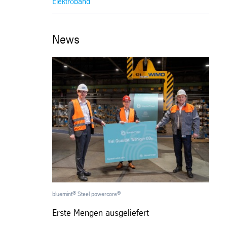
Elektroband
News
®
®
bluemint
Steel powercore
Erste Mengen ausgeliefert