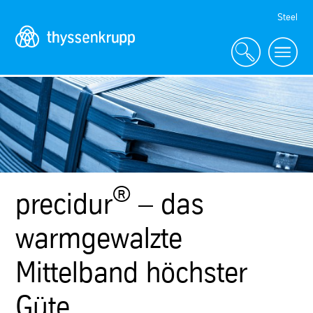
Skip
Steel
Navigation
®
precidur
– das
warmgewalzte
Mittelband höchster
Güte