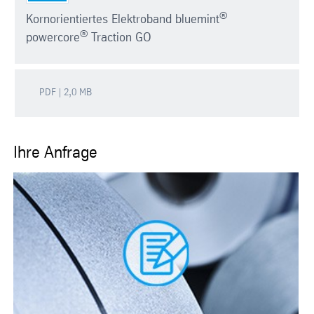
®
Kornorientiertes Elektroband bluemint
®
powercore
Traction GO
PDF | 2,0 MB
Ihre Anfrage