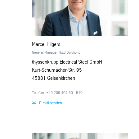
800 A/m
T
1,85
Marcel Hilgers
1,85
General Manager, tkES Solutions
thyssenkrupp Electrical Steel GmbH
1,85
Kurt-Schumacher-Str. 95
45881 Gelsenkirchen
1,85
Telefon: +49 209 407 50 - 510
1,85
E-Mail senden
1,85
1,85