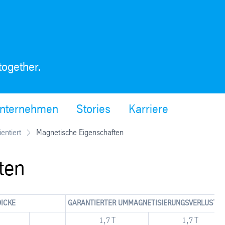
together.
nternehmen
Stories
Karriere
entiert
Magnetische Eigenschaften
ten
DICKE
GARANTIERTER UMMAGNETISIERUNGS­VERLUST B
1,7 T
1,7 T