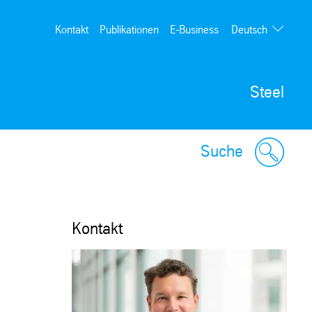
Deutsch
Kontakt
Publikationen
E-Business
English
Steel
Suche
Kontakt
EI
GARANTIERTE POLARISATION BEI