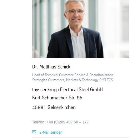
1,88
1,88
1,88
1,88
Dr. Matthias Schick
Head of Technical Customer Service & Decarbonisation
Strategies Customers, Markets & Technology CMT-TCS
1,88
thyssenkrupp Electrical Steel GmbH
Kurt-Schumacher-Str. 95
1,88
45881 Gelsenkirchen
1,88
Telefon: +49 (0)209 407 50 – 177
E-Mail senden
1,88