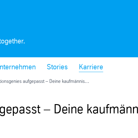
together.
nternehmen
Stories
Karriere
tionsgenies aufgepasst – Deine kaufmännis...
fgepasst – Deine kaufmänn