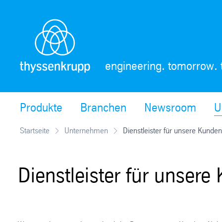
Skip
Navigation
engineering. tomorrow. 
Produkte
Branchen
Newsroom
U
Startseite
Unternehmen
Dienstleister für unsere Kunden
Dienstleister für unsere