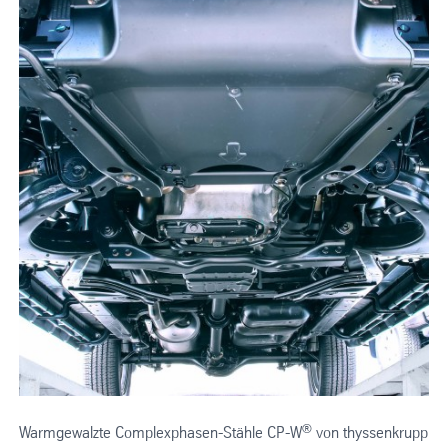
®
Warmgewalzte Complexphasen-Stähle CP-W
von thyssenkrupp