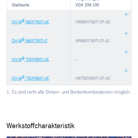
Stahlsorte
VDA 239-100
®
CH-W
660Y760T-UC
HR660Y760T-CP-UC
®
CH-W
660Y760T+Z
HR660Y760T-CP-GI
®
CH-W
700Y950T-UC
–
®
CH-W
750Y950T-UC
HR750Y950T-CP-UC
1. Es sind nicht alle Dicken- und Breitenkombinationen möglich.
Werkstoffcharakteristik