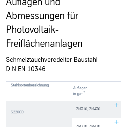
Auflagen und
Abmessungen für
Photovoltaik-
Freiflächenanlagen
Schmelztauchveredelter Baustahl
DIN EN 10346
Stahlsortenbezeichnung
Auflagen
2
in g/m
ZM310, ZM430
S220GD
ZM310, ZM430