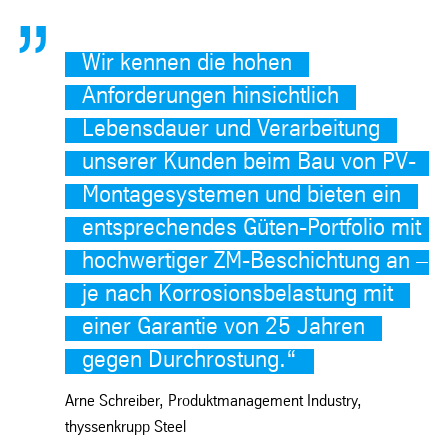
Wir kennen die hohen
Anforderungen hinsichtlich
Lebensdauer und Verarbeitung
unserer Kunden beim Bau von PV-
Montagesystemen und bieten ein
entsprechendes Güten-Portfolio mit
hochwertiger ZM-Beschichtung an –
je nach Korrosionsbelastung mit
einer Garantie von 25 Jahren
gegen Durchrostung.
“
Arne Schreiber, Produktmanagement Industry,
thyssenkrupp Steel