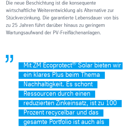
Die neue Beschichtung ist die konsequente
wirtschaftliche Weiterentwicklung als Alternative zur
Stückverzinkung. Die garantierte Lebensdauer von bis
zu 25 Jahren führt darüber hinaus zu geringem
Wartungsaufwand der PV-Freiflächenanlagen.
®
Mit ZM Ecoprotect
Solar bieten wir
ein klares Plus beim Thema
Nachhaltigkeit. Es schont
Ressourcen durch einen
reduzierten Zinkeinsatz, ist zu 100
Prozent recycelbar und das
gesamte Portfolio ist auch als