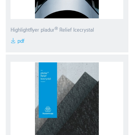
®
Highlightflyer pladur
Relief Icecrystal
pdf