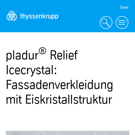
Skip
Steel
Navigation
®
pladur
Relief
Icecrystal:
Fassadenverkleidung
mit Eiskristallstruktur