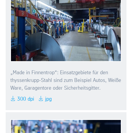
„Made in Finnentrop“: Einsatzgebiete für den
thyssenkrupp-Stahl sind zum Beispiel Autos, Weiße
Ware, Garagentore oder Sicherheitsgitter.
300 dpi
jpg