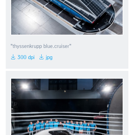
"thyssenkrupp blue.cruiser"
300 dpi
jpg