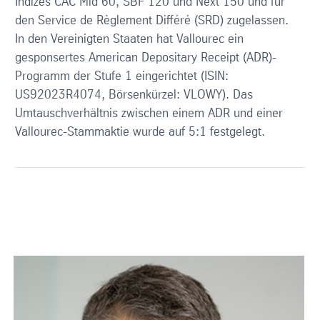
Indizes CAC Mid 60, SBF 120 und Next 150 und für
den Service de Règlement Différé (SRD) zugelassen.
In den Vereinigten Staaten hat Vallourec ein
gesponsertes American Depositary Receipt (ADR)-
Programm der Stufe 1 eingerichtet (ISIN:
US92023R4074, Börsenkürzel: VLOWY). Das
Umtauschverhältnis zwischen einem ADR und einer
Vallourec-Stammaktie wurde auf 5:1 festgelegt.