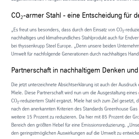
CO
-armer Stahl - eine Entscheidung für 
2
„Es freut uns besonders, dass durch den Einsatz von CO
-reduzi
2
nachhaltiges und klimafreundliches Stahlprodukt auch für Endverbr
bei thyssenkrupp Steel Europe. „Denn unsere beiden Unternehme
Umwelt für nachfolgende Generationen durch nachhaltiges Hande
Partnerschaft in nachhaltigem Denken un
Die jetzt unterzeichnete Absichtserklärung ist auch der Ausdruck
Miele. Diese Partnerschaft wird nun um die Ausgestaltung eines
CO
-reduziertem Stahl ergänzt. Miele hat sich zum Ziel gesetzt, 
2
nach den anerkannten Kriterien des Standards Greenhouse Gas 
weitere 15 Prozent zu reduzieren. Da hier mit 85 Prozent der Gro
Bereich den größten Hebel für eine Emissionsreduzierung. „Unser
den geringstmöglichen Auswirkungen auf die Umwelt zu entwickel