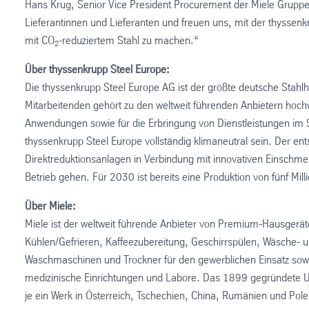
Hans Krug, Senior Vice President Procurement der Miele Gruppe
Lieferantinnen und Lieferanten und freuen uns, mit der thyssenk
mit CO
-reduziertem Stahl zu machen.“
2
Über thyssenkrupp Steel Europe:
Die thyssenkrupp Steel Europe AG ist der größte deutsche Stah
Mitarbeitenden gehört zu den weltweit führenden Anbietern hochw
Anwendungen sowie für die Erbringung von Dienstleistungen im S
thyssenkrupp Steel Europe vollständig klimaneutral sein. Der ent
Direktreduktionsanlagen in Verbindung mit innovativen Einschmel
Betrieb gehen. Für 2030 ist bereits eine Produktion von fünf Mi
Über Miele:
Miele ist der weltweit führende Anbieter von Premium-Hausgerä
Kühlen/Gefrieren, Kaffeezubereitung, Geschirrspülen, Wäsche- u
Waschmaschinen und Trockner für den gewerblichen Einsatz sowie 
medizinische Einrichtungen und Labore. Das 1899 gegründete U
je ein Werk in Österreich, Tschechien, China, Rumänien und Polen