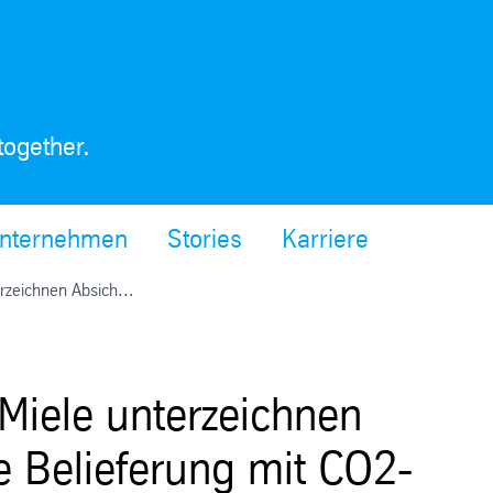
together.
nternehmen
Stories
Karriere
rzeichnen Absich...
Miele unterzeichnen
e Belieferung mit CO2-