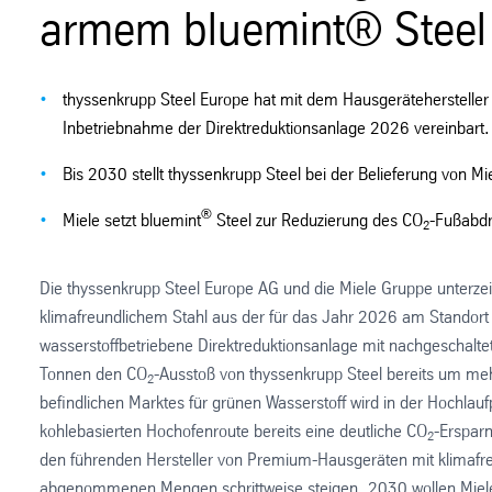
armem bluemint® Steel
thyssenkrupp Steel Europe hat mit dem Hausgerätehersteller 
Inbetriebnahme der Direktreduktionsanlage 2026 vereinbart.
Bis 2030 stellt thyssenkrupp Steel bei der Belieferung von Mi
®
Miele setzt bluemint
Steel zur Reduzierung des CO
-Fußabdr
2
Die thyssenkrupp Steel Europe AG und die Miele Gruppe unterzeic
klimafreundlichem Stahl aus der für das Jahr 2026 am Standort 
wasserstoffbetriebene Direktreduktionsanlage mit nachgeschaltet
Tonnen den CO
-Ausstoß von thyssenkrupp Steel bereits um meh
2
befindlichen Marktes für grünen Wasserstoff wird in der Hochlau
kohlebasierten Hochofenroute bereits eine deutliche CO
-Ersparn
2
den führenden Hersteller von Premium-Hausgeräten mit klimafr
abgenommenen Mengen schrittweise steigen, 2030 wollen Miele