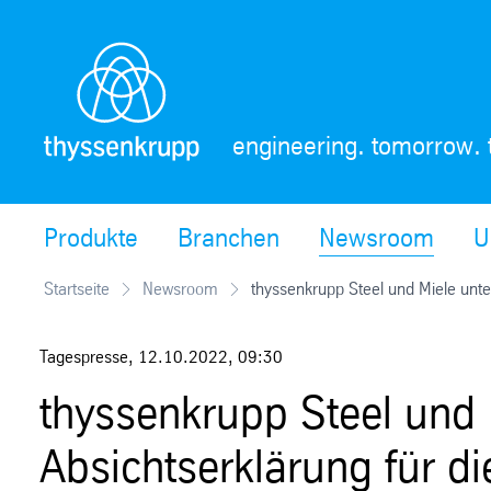
Skip
Navigation
engineering. tomorrow. 
Produkte
Branchen
Newsroom
U
Startseite
Newsroom
thyssenkrupp Steel und Miele unte
Tagespresse
,
12.10.2022
,
09:30
thyssenkrupp Steel und 
Absichtserklärung für di