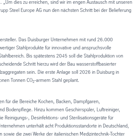
. „Um dies zu erreichen, sind wir im engen Austausch mit unseren
rupp Steel Europe AG nun den nächsten Schritt bei der Belieferung
lhersteller. Das Duisburger Unternehmen mit rund 26.000
ertiger Stahlprodukte für innovative und anspruchsvolle
tahlbereich. Bis spätestens 2045 soll die Stahlproduktion von
scheidende Schritt hierzu wird der Bau wasserstoffbasierter
zaggregaten sein. Die erste Anlage soll 2026 in Duisburg in
llionen Tonnen CO
-armem Stahl geplant.
2
ten für die Bereiche Kochen, Backen, Dampfgaren,
nd Bodenpflege. Hinzu kommen Geschirrspüler, Luftreiniger,
Reinigungs-, Desinfektions- und Sterilisationsgeräte für
nternehmen unterhält acht Produktionsstandorte in Deutschland,
 sowie die zwei Werke der italienischen Medizintechnik-Tochter