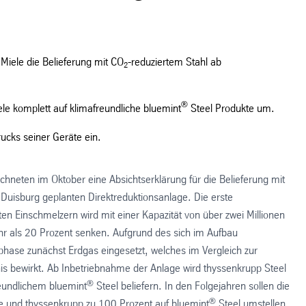
Miele die Belieferung mit CO
-reduziertem Stahl ab
2
®
ele komplett auf klimafreundliche bluemint
Steel Produkte um.
ucks seiner Geräte ein.
hneten im Oktober eine Absichtserklärung für die Belieferung mit
Duisburg geplanten Direktreduktionsanlage. Die erste
en Einschmelzern wird mit einer Kapazität von über zwei Millionen
r als 20 Prozent senken. Aufgrund des sich im Aufbau
fphase zunächst Erdgas eingesetzt, welches im Vergleich zur
is bewirkt. Ab Inbetriebnahme der Anlage wird thyssenkrupp Steel
®
eundlichem bluemint
Steel beliefern. In den Folgejahren sollen die
®
 und thyssenkrupp zu 100 Prozent auf bluemint
Steel umstellen.