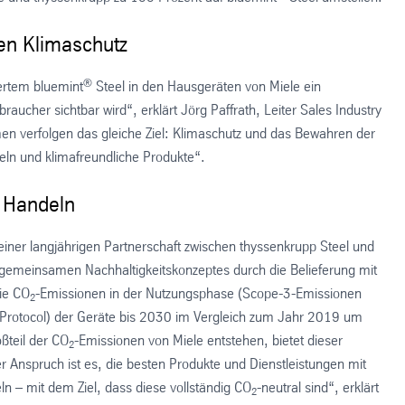
den Klimaschutz
®
ertem bluemint
Steel in den Hausgeräten von Miele ein
aucher sichtbar wird“, erklärt Jörg Paffrath, Leiter Sales Industry
n verfolgen das gleiche Ziel: Klimaschutz und das Bewahren der
ln und klimafreundliche Produkte“.
d Handeln
 einer langjährigen Partnerschaft zwischen thyssenkrupp Steel und
 gemeinsamen Nachhaltigkeitskonzeptes durch die Belieferung mit
die CO
-Emissionen in der Nutzungsphase (Scope-3-Emissionen
2
Protocol) der Geräte bis 2030 im Vergleich zum Jahr 2019 um
ßteil der CO
-Emissionen von Miele entstehen, bietet dieser
2
 Anspruch ist es, die besten Produkte und Dienstleistungen mit
n – mit dem Ziel, dass diese vollständig CO
-neutral sind“, erklärt
2