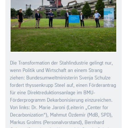
Die Transformation der Stahlindustrie gelingt nur,
wenn Politik und Wirtschaft an einem Strang
ziehen: Bundesumweltministerin Svenja Schulze
fordert thyssenkrupp Steel auf, einen Förderantrag
für eine Direktreduktionsanlage im BMU-
Förderprogramm Dekarbonisierung einzureichen.
Von links: Dr. Marie Jaroni (Leiterin „Center for
Decarbonization“), Mahmut Özdemir (MdB, SPD),
Markus Grolms (Personalvorstand), Bernhard