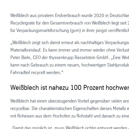
Weißblech aus privatem Endverbrauch wurde 2020 in Deutschland
Recyclingrate für den Gesamtverbrauch von Weißblech liegt seit 
für Verpackungsmarktforschung (gvm) in ihrer jüngst veröffentlic
„Weißblech zeigt sich damit erneut als nachhaltiges Verpackung
Materialkreislauf. Es kann immer und immer wieder ohne Verlust
Peter Biele, CEO der thyssenkrupp Rasselstein GmbH. „Eine We
kann nach Gebrauch zu einem neuen, hochwertigen Stahlprodukt 
Fahrradteil recycelt werden.“
Weißblech ist nahezu 100 Prozent hochwer
Weißblech hat einen überzeugenden Vorteil gegenüber vielen an
recycelbar. Die charakteristischen Eigenschaften dieses Metall
mit Roheisen aus dem Hochofen zu Rohstahl und danach zu eine
„Damit das möglich ist, muss Weißblech richtig entsorgt werden –