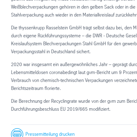
Weißblechverpackungen gehören in den gelben Sack oder in die g
Stahlverpackung auch wieder in den Materialkreislauf zurückkehrt
Die thyssenkrupp Rasselstein GmbH trägt selbst dazu bei, den Ma
durch eigene Rückführungssysteme – die DWR - Deutsche Gesells
Kreislaufsystem Blechverpackungen Stahl GmbH für den gewerblich
Verpackungsstahl in Deutschland sichert.
2020 war insgesamt ein außergewöhnliches Jahr – geprägt durc
Lebensmitteldosen coronabedingt laut gvm-Bericht um 9 Prozent 
Verbrauch von chemisch-technischen Verpackungen verzeichnete g
Berichtszeitraum florierte.
Die Berechnung der Recyclingrate wurde von der gvm zum Beri
Durchführungsbeschluss EU 2019/665 modifiziert.
Pressemitteilung drucken