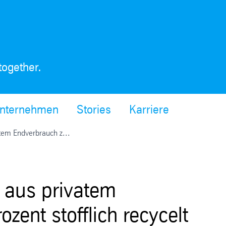
together.
nternehmen
Stories
Karriere
tem Endverbrauch z...
 aus privatem
zent stofflich recycelt