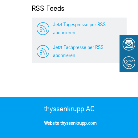
RSS Feeds
Jetzt Tagespresse per RSS
abonnieren
Jetzt Fachpresse per RSS
abonnieren
thyssenkrupp AG
Website thyssenkrupp.com