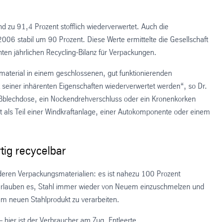
 zu 91,4 Prozent stofflich wiederverwertet. Auch die
2006 stabil um 90 Prozent. Diese Werte ermittelte die Gesellschaft
hten jährlichen Recycling-Bilanz für Verpackungen.
smaterial in einem geschlossenen, gut funktionierenden
 seiner inhärenten Eigenschaften wiederverwertet werden“, so Dr.
ißblechdose, ein Nockendrehverschluss oder ein Kronenkorken
als Teil einer Windkraftanlage, einer Autokomponente oder einem
tig recycelbar
deren Verpackungsmaterialien: es ist nahezu 100 Prozent
s erlauben es, Stahl immer wieder von Neuem einzuschmelzen und
m neuen Stahlprodukt zu verarbeiten.
 hier ist der Verbraucher am Zug. Entleerte