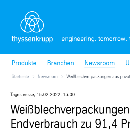
Skip
Navigation
engineering. tomorrow. 
Produkte
Branchen
Newsroom
U
Startseite
Newsroom
Weißblechverpackungen aus priva
Tagespresse
,
15.02.2022
,
13:00
Weißblechverpackungen
Endverbrauch zu 91,4 Pro