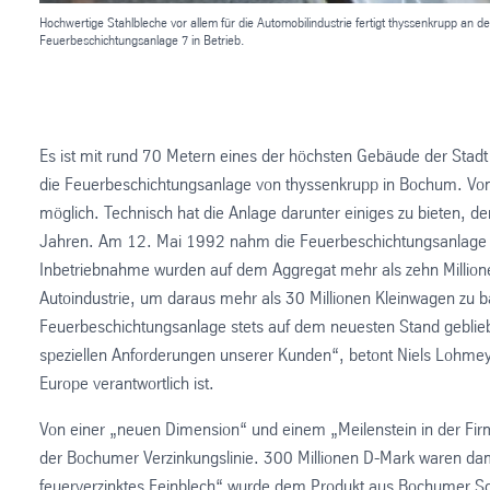
Hochwertige Stahlbleche vor allem für die Automobilindustrie fertigt thyssenkrupp an d
Feuerbeschichtungsanlage 7 in Betrieb.
Es ist mit rund 70 Metern eines der höchsten Gebäude der Sta
die Feuerbeschichtungsanlage von thyssenkrupp in Bochum. Vom 
möglich. Technisch hat die Anlage darunter einiges zu bieten, d
Jahren. Am 12. Mai 1992 nahm die Feuerbeschichtungsanlage in
Inbetriebnahme wurden auf dem Aggregat mehr als zehn Millionen 
Autoindustrie, um daraus mehr als 30 Millionen Kleinwagen zu b
Feuerbeschichtungsanlage stets auf dem neuesten Stand gebliebe
speziellen Anforderungen unserer Kunden“, betont Niels Lohmeye
Europe verantwortlich ist.
Von einer „neuen Dimension“ und einem „Meilenstein in der Fir
der Bochumer Verzinkungslinie. 300 Millionen D-Mark waren dama
feuerverzinktes Feinblech“ wurde dem Produkt aus Bochumer Schm