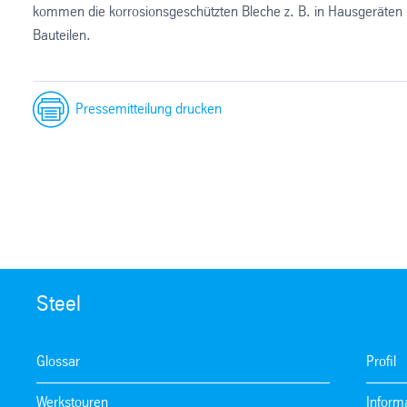
kommen die korrosionsgeschützten Bleche z. B. in Hausgeräten
Bauteilen.
Pressemitteilung drucken
Steel
Glossar
Profil
Werkstouren
Inform