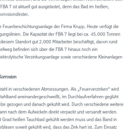
 FBA 7 ist aktuell gut ausgelastet, denn das Bad im heißen,
orrosionsfester.
 Feuerbeschichtungsanlage der Firma Krupp. Heute verfügt die
ungslinien. Die Kapazität der FBA 7 liegt bei ca. 45.000 Tonnen
 diesem Standort gut 2.000 Mitarbeiter beschäftigt, davon rund
lweg befinden sich über die FBA 7 hinaus noch ein
ektrolytische Verzinkungsanlage sowie verschiedene Kleinanlagen
Korrosion
stahl in verschiedenen Abmessungen. Als „Feuerverzinken“ wird
 Stahlband aneinandergeschweißt, im Durchlaufverfahren geglüht
elze gezogen und danach gekühlt wird. Durch verschiedene weitere
 kann nach dem Aufwickeln direkt verpackt und versandt werden.
450 Grad heißen Tauchbad gekühlt werden muss und das Band in
äsen soweit gekühlt wird, dass das Zink hart ist. Zum Einsatz