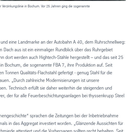
er Verzinkungslinie in Bochum. Vor 25 Jahren ging die sogenannte
dt und eine Landmarke an der Autobahn A 40, dem Ruhrschnellweg:
Dach aus ist ein einmaliger Rundblick über das Ruhrgebiet
enn dort werden auch Hightech-Stähle hergestellt – und das seit 25
 Bochum, die sogenannte FBA 7, ihre Produktion auf. Seit
Tonnen Qualitäts-Flachstahl gefertigt - genug Stahl für die
auen. „Durch zahlreiche Modernisierungen ist unsere
n. Technisch erfüllt sie daher weiterhin die steigenden und
r, der für alle Feuerbeschichtungsanlagen bei thyssenkrupp Steel
mengeschichte“ sprachen die Zeitungen bei der Inbetriebnahme
ls in das Aggregat investiert worden. „Glänzende Aussichten für
iede attestiert und die Vorhersagen sollten recht behalten. Seit