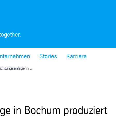
together.
nternehmen
Stories
Karriere
chtungsanlage in ...
ge in Bochum produziert