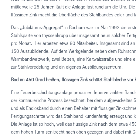
mittlerweile 25 Jahren läuft die Anlage fast rund um die Uhr. Die
flüssigen Zink macht die Oberfläche des Stahlbandes edler und k
Das „Jubiläums-Aggregat“ in Bochum war im Mai 1992 die erste
Stahlsparte von thyssenkrupp über insgesamt neun solcher Fertig
pro Monat. Hier arbeiten etwa 80 Mitarbeiter. Insgesamt sind an
150 Auszubildende. Auf dem Werkgelände neben dem Ruhrschnel
Warmbandwalzwerk, zwei Beizen, eine Kaltwalzstraße und eine el
zur Stahlveredelung und ein eigenes Ausbildungszentrum.
Bad im 450 Grad heißen, flüssigen Zink schützt Stahlbleche vor 
Eine Feuerbeschichtungsanlage produziert feuerverzinkten Band
der kontinuierliche Prozess bezeichnet, bei dem aufgewickeltes
und als Endlosband durch einen Behälter mit flüssiger Zinkschm
Fertigungsschritte wird das Stahlband kundenfertig erzeugt und
Die Anlage ist so hoch, weil das flüssige Zink nach dem etwa 
dem hohen Turm senkrecht nach oben gezogen und dabei mit Gebl