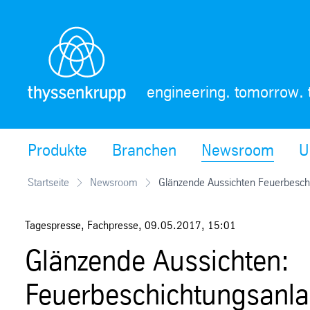
Skip
Navigation
engineering. tomorrow. 
Produkte
Branchen
Newsroom
U
Startseite
Newsroom
Glänzende Aussichten Feuerbeschi
Tagespresse, Fachpresse
,
09.05.2017
,
15:01
Glänzende Aussichten:
Feuerbeschichtungsanla