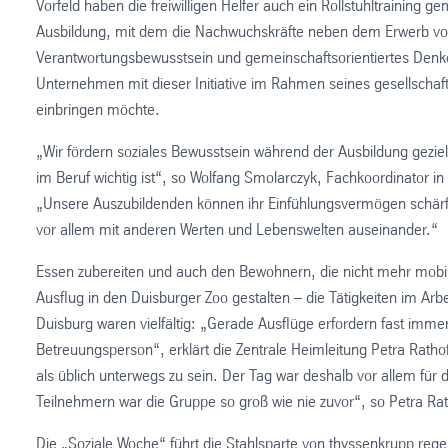
Vorfeld haben die freiwilligen Helfer auch ein Rollstuhltraining 
Ausbildung, mit dem die Nachwuchskräfte neben dem Erwerb von 
Verantwortungsbewusstsein und gemeinschaftsorientiertes Denke
Unternehmen mit dieser Initiative im Rahmen seines gesellschaf
einbringen möchte.
„Wir fördern soziales Bewusstsein während der Ausbildung geziel
im Beruf wichtig ist“, so Wolfang Smolarczyk, Fachkoordinator i
„Unsere Auszubildenden können ihr Einfühlungsvermögen schärfe
vor allem mit anderen Werten und Lebenswelten auseinander.“
Essen zubereiten und auch den Bewohnern, die nicht mehr mobil 
Ausflug in den Duisburger Zoo gestalten – die Tätigkeiten im Arbe
Duisburg waren vielfältig: „Gerade Ausflüge erfordern fast imme
Betreuungsperson“, erklärt die Zentrale Heimleitung Petra Ratho
als üblich unterwegs zu sein. Der Tag war deshalb vor allem fü
Teilnehmern war die Gruppe so groß wie nie zuvor“, so Petra Rat
Die „Soziale Woche“ führt die Stahlsparte von thyssenkrupp rege