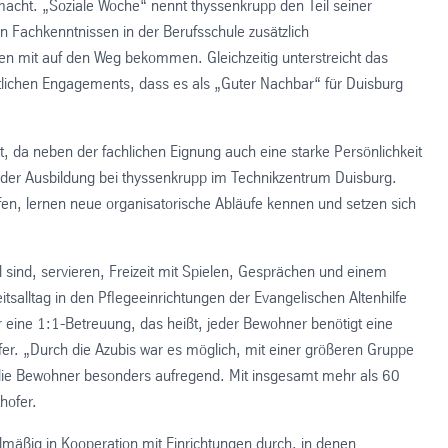
gemacht. „Soziale Woche“ nennt thyssenkrupp den Teil seiner
Fachkenntnissen in der Berufsschule zusätzlich
n mit auf den Weg bekommen. Gleichzeitig unterstreicht das
tlichen Engagements, dass es als „Guter Nachbar“ für Duisburg
t, da neben der fachlichen Eignung auch eine starke Persönlichkeit
n der Ausbildung bei thyssenkrupp im Technikzentrum Duisburg.
n, lernen neue organisatorische Abläufe kennen und setzen sich
sind, servieren, Freizeit mit Spielen, Gesprächen und einem
itsalltag in den Pflegeeinrichtungen der Evangelischen Altenhilfe
r eine 1:1-Betreuung, das heißt, jeder Bewohner benötigt eine
fer. „Durch die Azubis war es möglich, mit einer größeren Gruppe
r die Bewohner besonders aufregend. Mit insgesamt mehr als 60
hofer.
lmäßig in Kooperation mit Einrichtungen durch, in denen