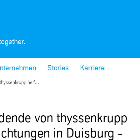
together.
nternehmen
Stories
Karriere
hyssenkrupp helf...
ldende von thyssenkrupp
richtungen in Duisburg -