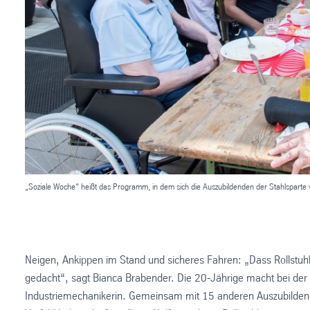
„Soziale Woche“ heißt das Programm, in dem sich die Auszubildenden der Stahlsparte 
Neigen, Ankippen im Stand und sicheres Fahren: „Dass Rollstuhlfa
gedacht“, sagt Bianca Brabender. Die 20-Jährige macht bei der 
Industriemechanikerin. Gemeinsam mit 15 anderen Auszubildenden