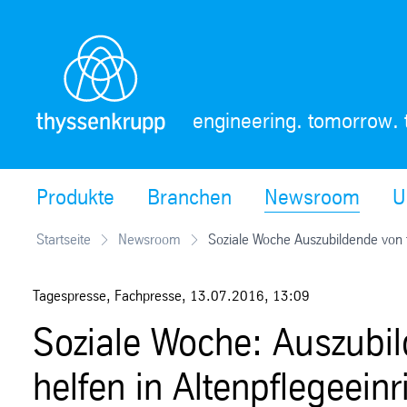
Skip
Navigation
engineering. tomorrow. 
Produkte
Branchen
Newsroom
U
Startseite
Newsroom
Soziale Woche Auszubildende von t
Tagespresse, Fachpresse
,
13.07.2016
,
13:09
Soziale Woche: Auszubi
helfen in Altenpflegeein