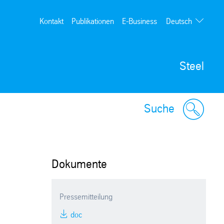
Deutsch
Kontakt
Publikationen
E-Business
English
Steel
Suche
Dokumente
Pressemitteilung
doc