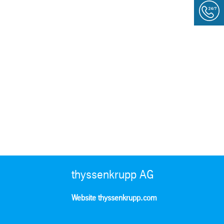
thyssenkrupp AG
Website thyssenkrupp.com