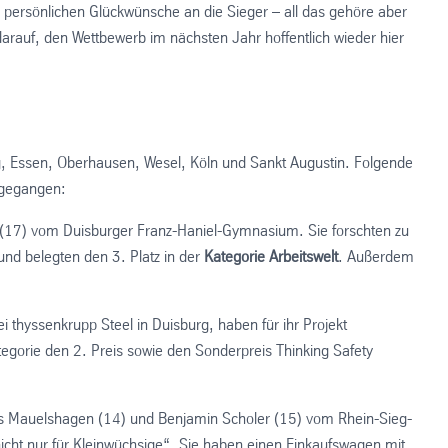
 persönlichen Glückwünsche an die Sieger – all das gehöre aber
arauf, den Wettbewerb im nächsten Jahr hoffentlich wieder hier
, Essen, Oberhausen, Wesel, Köln und Sankt Augustin. Folgende
rgegangen:
tz (17) vom Duisburger Franz-Haniel-Gymnasium. Sie forschten zu
und belegten den 3. Platz in der
Kategorie Arbeitswelt
. Außerdem
 thyssenkrupp Steel in Duisburg, haben für ihr Projekt
gorie den 2. Preis sowie den Sonderpreis Thinking Safety
onas Mauelshagen (14) und Benjamin Scholer (15) vom Rhein-Sieg-
nicht nur für Kleinwüchsige“. Sie haben einen Einkaufswagen mit