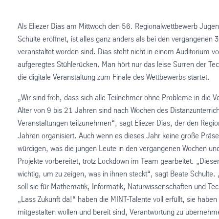
Als Eliezer Dias am Mittwoch den 56. Regionalwettbewerb Jugen
Schulte eröffnet, ist alles ganz anders als bei den vergangene
veranstaltet worden sind. Dias steht nicht in einem Auditorium 
aufgeregtes Stühlerücken. Man hört nur das leise Surren der Te
die digitale Veranstaltung zum Finale des Wettbewerbs startet.
„Wir sind froh, dass sich alle Teilnehmer ohne Probleme in die 
Alter von 9 bis 21 Jahren sind nach Wochen des Distanzunterrich
Veranstaltungen teilzunehmen“, sagt Eliezer Dias, der den Regio
Jahren organisiert. Auch wenn es dieses Jahr keine große Präse
würdigen, was die jungen Leute in den vergangenen Wochen und M
Projekte vorbereitet, trotz Lockdown im Team gearbeitet. „Diese
wichtig, um zu zeigen, was in ihnen steckt“, sagt Beate Schulte
soll sie für Mathematik, Informatik, Naturwissenschaften und Te
„Lass Zukunft da!“ haben die MINT-Talente voll erfüllt, sie haben
mitgestalten wollen und bereit sind, Verantwortung zu übernehme