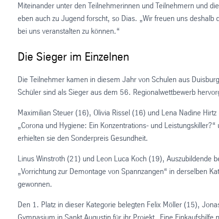
Miteinander unter den Teilnehmerinnen und Teilnehmern und die
eben auch zu Jugend forscht, so Dias. „Wir freuen uns deshalb d
bei uns veranstalten zu können.“
Die Sieger im Einzelnen
Die Teilnehmer kamen in diesem Jahr von Schulen aus Duisburg
Schüler sind als Sieger aus dem 56. Regionalwettbewerb hervo
Maximilian Steuer (16), Olivia Rissel (16) und Lena Nadine Hir
„Corona und Hygiene: Ein Konzentrations- und Leistungskiller?“ 
erhielten sie den Sonderpreis Gesundheit.
Linus Winstroth (21) und Leon Luca Koch (19), Auszubildende bei
„Vorrichtung zur Demontage von Spannzangen“ in derselben Kate
gewonnen.
Den 1. Platz in dieser Kategorie belegten Felix Möller (15), J
Gymnasium in Sankt Augustin für ihr Projekt „Eine Einkaufshilfe 