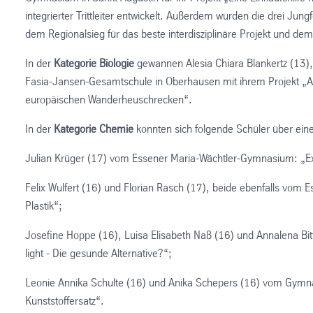
integrierter Trittleiter entwickelt. Außerdem wurden die drei Jun
dem Regionalsieg für das beste interdisziplinäre Projekt und d
In der
Kategorie Biologie
gewannen Alesia Chiara Blankertz (13)
Fasia-Jansen-Gesamtschule in Oberhausen mit ihrem Projekt „
europäischen Wanderheuschrecken“.
In der
Kategorie Chemie
konnten sich folgende Schüler über eine
Julian Krüger (17) vom Essener Maria-Wächtler-Gymnasium: „Ex
Felix Wulfert (16) und Florian Rasch (17), beide ebenfalls vom
Plastik“;
Josefine Hoppe (16), Luisa Elisabeth Naß (16) und Annalena B
light - Die gesunde Alternative?“;
Leonie Annika Schulte (16) und Anika Schepers (16) vom Gymn
Kunststoffersatz“.