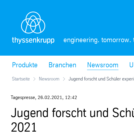
Skip
Navigation
engineering. tomorrow. 
Produkte
Branchen
Newsroom
U
Startseite
Newsroom
Jugend forscht und Schüler expe
Tagespresse
,
26.02.2021
,
12:42
Jugend forscht und Schü
2021