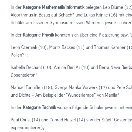
In der
Kategorie Mathematik/Informatik
belegten Leo Blume (12)
Algorithmus in Bezug auf Schach“ und Lukas Krinke (16) mit ei
Schüler am Essener Gymnasium Essen-Werden – jeweils in ihrer A
In der
Kategorie Physik
konnten sich über eine Platzierung bzw. 
Leon Czerniak (10), Moritz Backes (11) und Thomas Kämper (1
Pollen?“;
Isabella Dechant (10), Amina Ben Ali (10) und Berra Neva Bier
Dosentelefon“;
Manuel Tönnißen (18), Svenja Marika Vorwerk (17) und Pete Sc
und Dichte – Am Beispiel der "Wunderlampe" von Manila“.
In der
Kategorie Technik
wurden folgende Schüler jeweils mit eine
Paul Christ (14) und Conrad Hetzel (14) von der Städt. Gesamts
experimentieren);