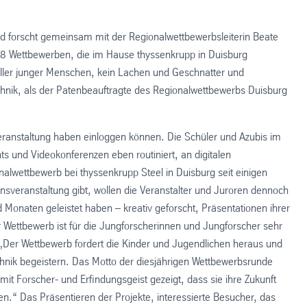
d forscht gemeinsam mit der Regionalwettbewerbsleiterin Beate
n 38 Wettbewerben, die im Hause thyssenkrupp in Duisburg
voller junger Menschen, kein Lachen und Geschnatter und
chnik, als der Patenbeauftragte des Regionalwettbewerbs Duisburg
Veranstaltung haben einloggen können. Die Schüler und Azubis im
ts und Videokonferenzen eben routiniert, an digitalen
nalwettbewerb bei thyssenkrupp Steel in Duisburg seit einigen
nsveranstaltung gibt, wollen die Veranstalter und Juroren dennoch
onaten geleistet haben – kreativ geforscht, Präsentationen ihrer
r Wettbewerb ist für die Jungforscherinnen und Jungforscher sehr
. „Der Wettbewerb fordert die Kinder und Jugendlichen heraus und
chnik begeistern. Das Motto der diesjährigen Wettbewerbsrunde
 mit Forscher- und Erfindungsgeist gezeigt, dass sie ihre Zukunft
n.“ Das Präsentieren der Projekte, interessierte Besucher, das