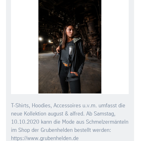
T-Shirts, Hoodies, Accessoires u.v.m. umfasst die
neue Kollektion august & alfred. Ab Samstag,
10.10.2020 kann die Mode aus Schmelzermänteln
im Shop der Grubenhelden bestellt werden:
https://www.grubenhelden.de