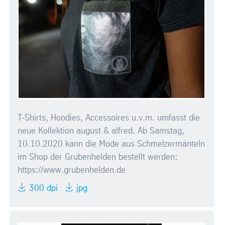
T-Shirts, Hoodies, Accessoires u.v.m. umfasst die
neue Kollektion august & alfred. Ab Samstag,
10.10.2020 kann die Mode aus Schmelzermänteln
im Shop der Grubenhelden bestellt werden:
https://www.grubenhelden.de
300 dpi
jpg