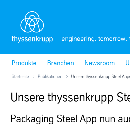
Skip
Navigation
engineering. tomorrow. 
Produkte
Branchen
Newsroom
U
Startseite
Publikationen
Unsere thyssenkrupp Steel Apps
Unsere thyssenkrupp Ste
Packaging Steel App nun au