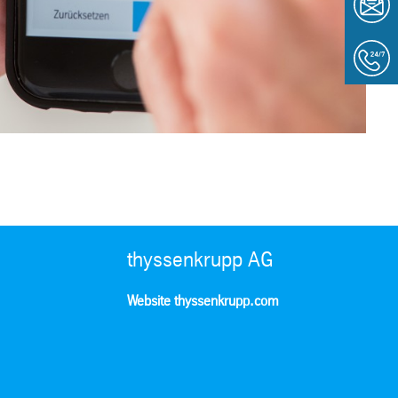
thyssenkrupp AG
Website thyssenkrupp.com