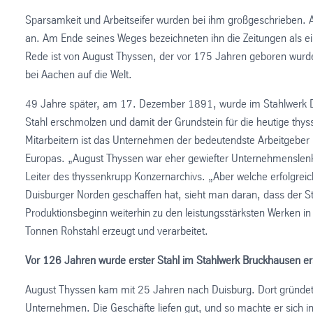
Sparsamkeit und Arbeitseifer wurden bei ihm großgeschrieben. Al
an. Am Ende seines Weges bezeichneten ihn die Zeitungen als ein
Rede ist von August Thyssen, der vor 175 Jahren geboren wurd
bei Aachen auf die Welt.
49 Jahre später, am 17. Dezember 1891, wurde im Stahlwerk D
Stahl erschmolzen und damit der Grundstein für die heutige thy
Mitarbeitern ist das Unternehmen der bedeutendste Arbeitgeber 
Europas. „August Thyssen war eher gewiefter Unternehmenslenker
Leiter des thyssenkrupp Konzernarchivs. „Aber welche erfolgrei
Duisburger Norden geschaffen hat, sieht man daran, dass der 
Produktionsbeginn weiterhin zu den leistungsstärksten Werken in
Tonnen Rohstahl erzeugt und verarbeitet.
Vor 126 Jahren wurde erster Stahl im Stahlwerk Bruckhausen e
August Thyssen kam mit 25 Jahren nach Duisburg. Dort gründet
Unternehmen. Die Geschäfte liefen gut, und so machte er sich