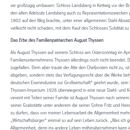
sie großzügig umbauen: Schloss Landsberg in Kettwig vor der Br
den alten Adelssitz Landsberg auch zu Repräsentationszwecken geka
1902 auf den Weg brachte, unter einer allgemeinen Stahl-Absat
vielleicht nicht schaden, mit dem Kauf des Schlosses Solidität z
Das Erbe des Familienpatriarchen August Thyssen
Als August Thyssen auf seinem Schloss am Ostersonntag im Apri
Familienunternehmens Thyssen allerdings noch nicht beendet. Di
zugefallen. Dem aber traute der Alte den Chefposten nicht zu, ist
abgeben, sondern stets das Verfügungsrecht über die Werke beha
deutschen Eisenindustrie zur Großwirtschaft“ geehrt wurde, sei
Thyssen-Imperium 1926 überwiegend in eine neue Stahl- und Ko
vereint mit Teilen seiner Familie ist August Thyssen nach seine
seiner Grabstätte unter anderem die seiner Söhne Fritz und Hei
zu dürfen, dass von meiner Lebensarbeit die Allgemeinheit mehr V
„Wirtschaftsbürger“ einmal so auf sein Leben zurück. „Was ich ge
Allgemeinheit, denn ins andere Leben mithinübernehmen kann ic