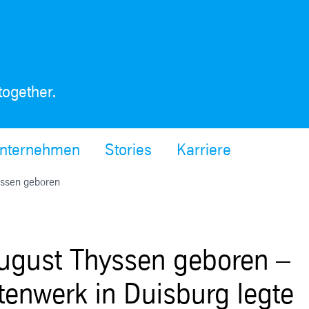
together.
nternehmen
Stories
Karriere
yssen geboren
ugust Thyssen geboren –
tenwerk in Duisburg legte