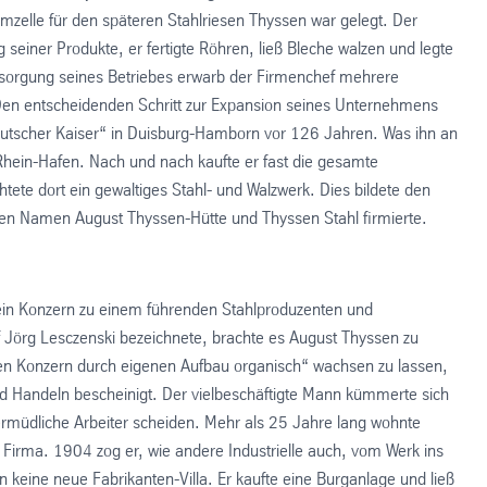
mzelle für den späteren Stahlriesen Thyssen war gelegt. Der
 seiner Produkte, er fertigte Röhren, ließ Bleche walzen und legte
rsorgung seines Betriebes erwarb der Firmenchef mehrere
Den entscheidenden Schritt zur Expansion seines Unternehmens
utscher Kaiser“ in Duisburg-Hamborn vor 126 Jahren. Was ihn an
Rhein-Hafen. Nach und nach kaufte er fast die gesamte
ete dort ein gewaltiges Stahl- und Walzwerk. Dies bildete den
en Namen August Thyssen-Hütte und Thyssen Stahl firmierte.
ein Konzern zu einem führenden Stahlproduzenten und
 Jörg Lesczenski bezeichnete, brachte es August Thyssen zu
inen Konzern durch eigenen Aufbau organisch“ wachsen zu lassen,
 Handeln bescheinigt. Der vielbeschäftigte Mann kümmerte sich
nermüdliche Arbeiter scheiden. Mehr als 25 Jahre lang wohnte
 Firma. 1904 zog er, wie andere Industrielle auch, vom Werk ins
 keine neue Fabrikanten-Villa. Er kaufte eine Burganlage und ließ