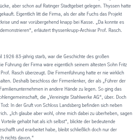
ücke, aber schon auf Ratinger Stadtgebiet gelegen. Thyssen hatte
uft. Eigentlich litt die Firma, als der alte Fuchs das Projekt
zkrise und war vorübergehend knapp bei Kasse. „Da konnte es
u demonstrieren“, erläutert thyssenkrupp-Archivar Prof. Rasch.
l 1926 83-jährig starb, war die Geschichte des großen
e Führung der Firma wäre eigentlich seinem ältesten Sohn Fritz
 Prof. Rasch überzeugt. Die Firmenführung hatte er nie wirklich
lten. Deshalb beschloss der Firmenlenker, der als „Führer der
n Familienunternehmen in andere Hände zu legen. So ging das
hlengemeinschaft, die „Vereinigte Stahlwerke AG“, über. Doch
m Tod: In der Gruft von Schloss Landsberg befinden sich neben
nrich. „Ich glaube aber wohl, ohne mich dabei zu überheben, sagen
orteile gehabt hat als ich selbst“, blickte der bedeutende
schafft und erarbeitet habe, bleibt schließlich doch nur der
h nichts davon.“