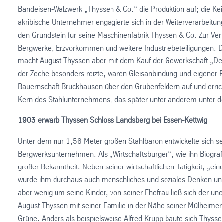
Bandeisen-Walzwerk „Thyssen & Co.“ die Produktion auf; die Kei
akribische Unternehmer engagierte sich in der Weiterverarbeitung
den Grundstein für seine Maschinenfabrik Thyssen & Co. Zur Ve
Bergwerke, Erzvorkommen und weitere Industriebeteiligungen. 
macht August Thyssen aber mit dem Kauf der Gewerkschaft „De
der Zeche besonders reizte, waren Gleisanbindung und eigener 
Bauernschaft Bruckhausen über den Grubenfeldern auf und erricht
Kern des Stahlunternehmens, das später unter anderem unter d
1903 erwarb Thyssen Schloss Landsberg bei Essen-Kettwig
Unter dem nur 1,56 Meter großen Stahlbaron entwickelte sich s
Bergwerksunternehmen. Als „Wirtschaftsbürger“, wie ihn Biograf
großer Bekanntheit. Neben seiner wirtschaftlichen Tätigkeit, „e
wurde ihm durchaus auch menschliches und soziales Denken und
aber wenig um seine Kinder, von seiner Ehefrau ließ sich der u
August Thyssen mit seiner Familie in der Nähe seiner Mülheimer
Grüne. Anders als beispielsweise Alfred Krupp baute sich Thyssen