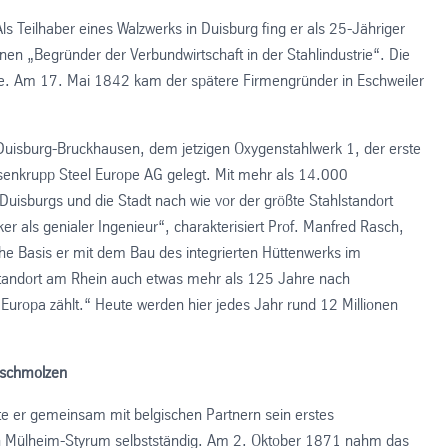
s Teilhaber eines Walzwerks in Duisburg fing er als 25-Jähriger
en „Begründer der Verbundwirtschaft in der Stahlindustrie“. Die
e. Am 17. Mai 1842 kam der spätere Firmengründer in Eschweiler
uisburg-Bruckhausen, dem jetzigen Oxygenstahlwerk 1, der erste
ssenkrupp Steel Europe AG gelegt. Mit mehr als 14.000
Duisburgs und die Stadt nach wie vor der größte Stahlstandort
 als genialer Ingenieur“, charakterisiert Prof. Manfred Rasch,
che Basis er mit dem Bau des integrierten Hüttenwerks im
Standort am Rhein auch etwas mehr als 125 Jahre nach
 Europa zählt.“ Heute werden hier jedes Jahr rund 12 Millionen
rschmolzen
e er gemeinsam mit belgischen Partnern sein erstes
 in Mülheim-Styrum selbstständig. Am 2. Oktober 1871 nahm das