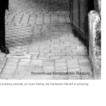
andsberg oberhalb von Essen-Kettwig. Die Fabrikanten-Villa ließ er aufwändig