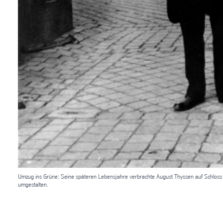
Umzug ins Grüne: Seine späteren Lebensjahre verbrachte August Thyssen auf Schloss L
umgestalten.