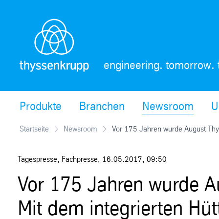
Skip
Navigation
engineering. tomorrow. 
Produkte
Branchen
Newsroom
U
Startseite
Newsroom
Vor 175 Jahren wurde August Th
Tagespresse, Fachpresse
,
16.05.2017
,
09:50
Vor 175 Jahren wurde A
Mit dem integrierten Hüt